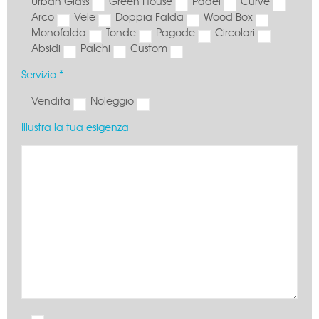
Urban Glass
Green House
Padel
Curve
Arco
Vele
Doppia Falda
Wood Box
Monofalda
Tonde
Pagode
Circolari
Absidi
Palchi
Custom
Servizio *
Vendita
Noleggio
Illustra la tua esigenza