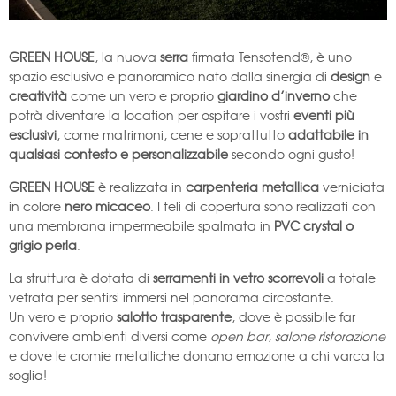
GREEN HOUSE
, la nuova
serra
firmata Tensotend®, è uno
spazio esclusivo e panoramico nato dalla sinergia di
design
e
creatività
come un vero e proprio
giardino d’inverno
che
potrà diventare la location per ospitare i vostri
eventi più
esclusivi
, come matrimoni, cene e soprattutto
adattabile in
qualsiasi contesto e personalizzabile
secondo ogni gusto!
GREEN HOUSE
è realizzata in
carpenteria metallica
verniciata
in colore
nero micaceo
. I teli di copertura sono realizzati con
una membrana impermeabile spalmata in
PVC crystal o
grigio perla
.
La struttura è dotata di
serramenti in vetro scorrevoli
a totale
vetrata per sentirsi immersi nel panorama circostante.
Un vero e proprio
salotto trasparente
, dove è possibile far
convivere ambienti diversi come
open bar
,
salone ristorazione
e dove le cromie metalliche donano emozione a chi varca la
soglia!