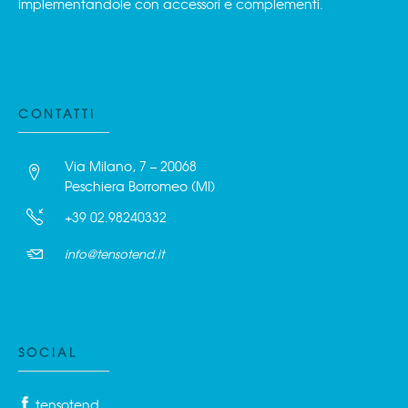
implementandole con accessori e complementi.
CONTATTI
Via Milano, 7 – 20068
Peschiera Borromeo (MI)
+39 02.98240332
info@tensotend.it
SOCIAL
tensotend