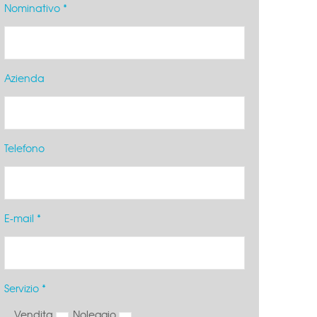
Nominativo *
Azienda
Telefono
E-mail *
Servizio *
Vendita
Noleggio