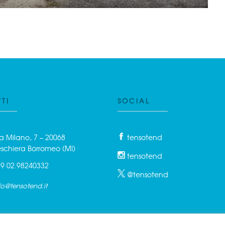
TI
SOCIAL
a Milano, 7 – 20068
tensotend
schiera Borromeo (MI)
tensotend
9 02.98240332
@tensotend
fo@tensotend.it