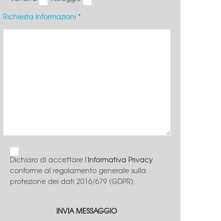
Richiesta Informazioni *
Protezione di un tetto durante i lavori di
Vista interna tendostruttura doppi
rifacimento
installata per bonifiche
Dichiaro di accettare l'
Informativa Privacy
conforme al regolamento generale sulla
protezione dei dati 2016/679 (GDPR).