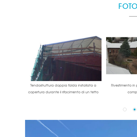
FOT
ppia falda
Tendostruttura doppia falda installata a
Rivestimento in 
e
copertura durante il rifacimento di un tetto
compl