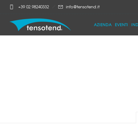
+39 02.98240332
info@tensotend.it
AZIENDA
EVENTI
IN