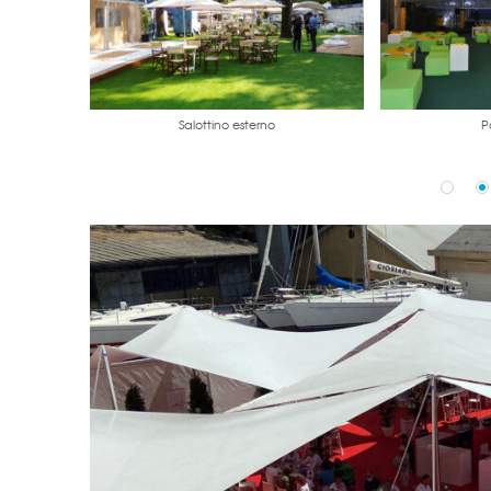
Salottino esterno
P