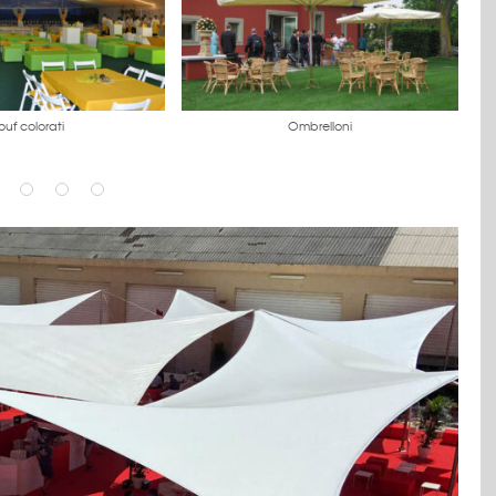
ouf colorati
Ombrelloni