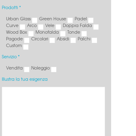
Prodotti *
Urban Glass
Green House
Padel
Curve
Arco
Vele
Doppia Falda
Wood Box
Monofalda
Tonde
Tavolini mangia in piedi e sgabelli
Sedie regista
Pagode
Circolari
Absidi
Palchi
Custom
Servizio *
Vendita
Noleggio
Illustra la tua esigenza