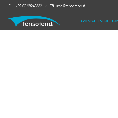
+39 02.98240332
info@tensotend.it
AZIENDA
EVENTI
IN