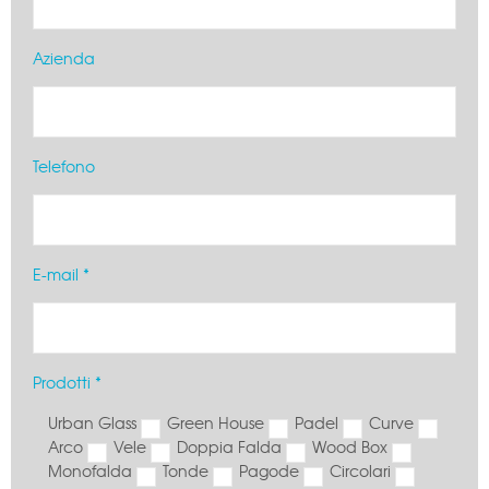
Azienda
Telefono
E-mail *
Prodotti *
Urban Glass
Green House
Padel
Curve
Arco
Vele
Doppia Falda
Wood Box
Monofalda
Tonde
Pagode
Circolari