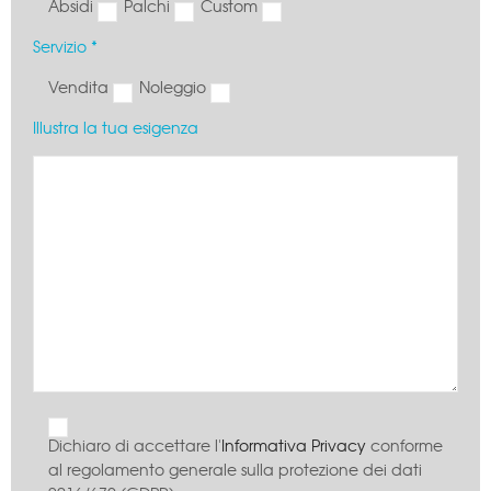
Absidi
Palchi
Custom
Servizio *
Vendita
Noleggio
Illustra la tua esigenza
Dichiaro di accettare l'
Informativa Privacy
conforme
al regolamento generale sulla protezione dei dati