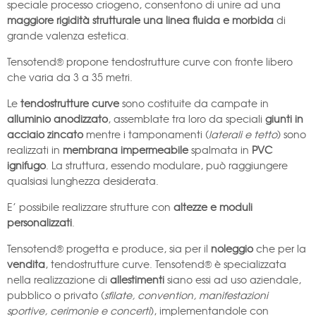
speciale processo criogeno, consentono di unire ad una
maggiore rigidità strutturale una linea fluida e morbida
di
grande valenza estetica.
Tensotend® propone tendostrutture curve con fronte libero
che varia da 3 a 35 metri.
Le
tendostrutture curve
sono costituite da campate in
alluminio anodizzato
, assemblate tra loro da speciali
giunti in
acciaio zincato
mentre i tamponamenti (
laterali e tetto
) sono
realizzati in
membrana impermeabile
spalmata in
PVC
ignifugo
. La struttura, essendo modulare, può raggiungere
qualsiasi lunghezza desiderata.
E’ possibile realizzare strutture con
altezze e moduli
personalizzati
.
Tensotend® progetta e produce, sia per il
noleggio
che per la
vendita
, tendostrutture curve. Tensotend® è specializzata
nella realizzazione di
allestimenti
siano essi ad uso aziendale,
pubblico o privato (
sfilate, convention, manifestazioni
sportive, cerimonie e concerti
), implementandole con