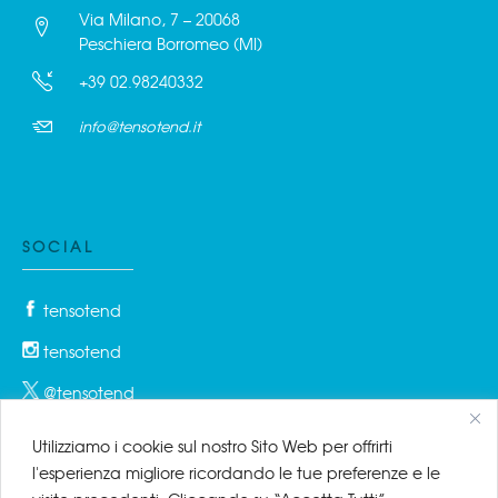
Via Milano, 7 – 20068
Peschiera Borromeo (MI)
+39 02.98240332
info@tensotend.it
SOCIAL
tensotend
tensotend
@tensotend
Utilizziamo i cookie sul nostro Sito Web per offrirti
l'esperienza migliore ricordando le tue preferenze e le
PRIVACY & COOKIES