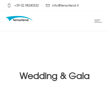
+39 02.98240332
info@tensotend.it
Wedding & Gala