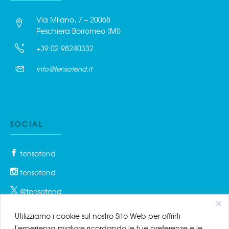
Via Milano, 7 – 20068
Peschiera Borromeo (MI)
+39 02.98240332
info@tensotend.it
SOCIAL
tensotend
tensotend
@tensotend
Utilizziamo i cookie sul nostro Sito Web per offrirti
l'esperienza migliore ricordando le tue preferenze e le