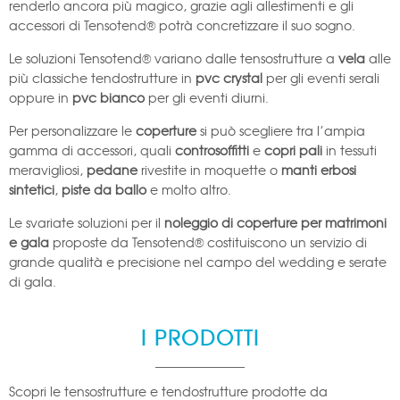
renderlo ancora più magico, grazie agli allestimenti e gli
accessori di Tensotend® potrà concretizzare il suo sogno.
Le soluzioni Tensotend® variano dalle tensostrutture a
vela
alle
più classiche tendostrutture in
pvc crystal
per gli eventi serali
oppure in
pvc bianco
per gli eventi diurni.
Per personalizzare le
coperture
si può scegliere tra l’ampia
gamma di accessori, quali
controsoffitti
e
copri pali
in tessuti
meravigliosi,
pedane
rivestite in moquette o
manti erbosi
sintetici
,
piste da ballo
e molto altro.
Le svariate soluzioni per il
noleggio di coperture per matrimoni
e gala
proposte da Tensotend® costituiscono un servizio di
grande qualità e precisione nel campo del wedding e serate
di gala.
I PRODOTTI
Scopri le tensostrutture e tendostrutture prodotte da