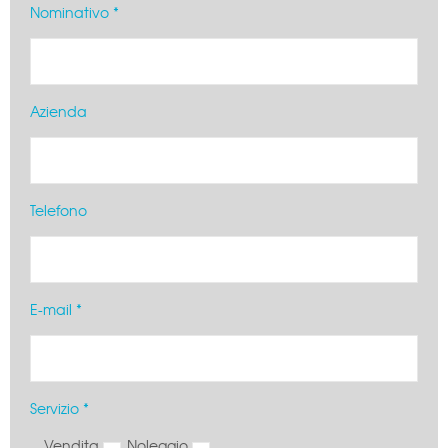
Nominativo *
Azienda
Telefono
E-mail *
Servizio *
Vendita
Noleggio