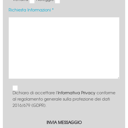
Richiesta Informazioni *
Dichiaro di accettare l'
Informativa Privacy
conforme
al regolamento generale sulla protezione dei dati
2016/679 (GDPR).