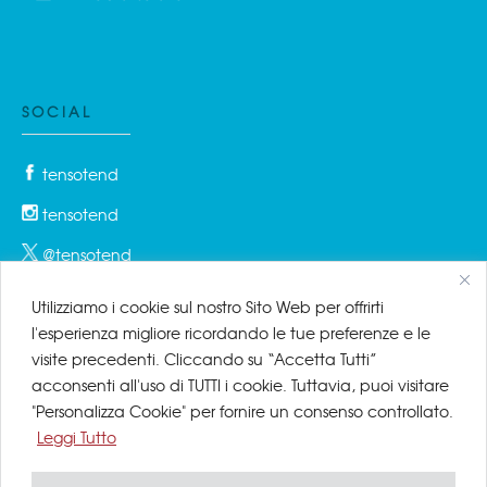
SOCIAL
tensotend
tensotend
@tensotend
Utilizziamo i cookie sul nostro Sito Web per offrirti
l'esperienza migliore ricordando le tue preferenze e le
PRIVACY & COOKIES
visite precedenti. Cliccando su “Accetta Tutti”
acconsenti all'uso di TUTTI i cookie. Tuttavia, puoi visitare
Privacy Policy
"Personalizza Cookie" per fornire un consenso controllato.
Leggi Tutto
Cookie Policy
Disclaimer