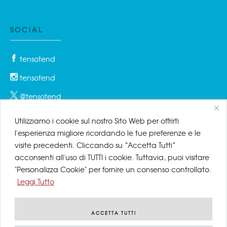
SOCIAL
tensotend
tensotend
@tensotend
Utilizziamo i cookie sul nostro Sito Web per offrirti
l'esperienza migliore ricordando le tue preferenze e le
PRIVACY & COOKIES
visite precedenti. Cliccando su “Accetta Tutti”
acconsenti all'uso di TUTTI i cookie. Tuttavia, puoi visitare
Privacy Policy
"Personalizza Cookie" per fornire un consenso controllato.
Leggi Tutto
Cookie Policy
Disclaimer
ACCETTA TUTTI