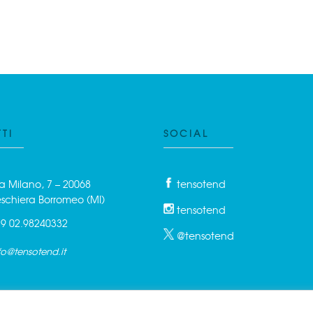
TI
SOCIAL
a Milano, 7 – 20068
tensotend
schiera Borromeo (MI)
tensotend
9 02.98240332
@tensotend
fo@tensotend.it