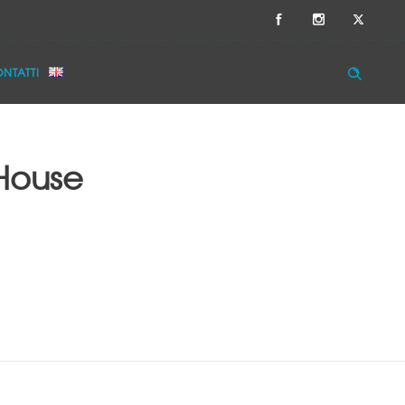
NTATTI
 House