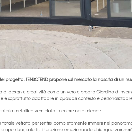
o del progetto, TENSOTEND propone sul mercato la nascita di un 
 di design e creatività come un vero e proprio Giardino d’inverno 
e e soprattutto adattabile in qualsiasi contesto e personalizzabi
enteria metallica verniciata in colore nero micace.
li a totale vetrata per sentirsi completamente immersi nel panoram
me open bar, salotti, ristorazione emozionando chiunque varcherà 