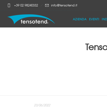
+39 02.98240332
info@tensotend.it
AZIENDA
EVENTI
IN
Tenso
23/06/2022