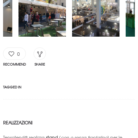
0
RECOMMEND
SHARE
TAGGED IN
REALIZZAZIONI
Tensotend® realizza
stand
(
con o senza frontalino
) per le