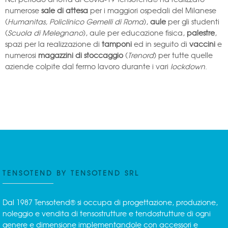
numerose
sale di attesa
per i maggiori ospedali del Milanese
(
Humanitas, Policlinico Gemelli di Roma
),
aule
per gli studenti
(
Scuola di Melegnano
), aule per educazione fisica,
palestre
,
spazi per la realizzazione di
tamponi
ed in seguito di
vaccini
e
numerosi
magazzini di stoccaggio
(
Trenord
) per tutte quelle
aziende colpite dal fermo lavoro durante i vari
lockdown
.
TENSOTEND BY TENSOTEND SRL
Dal 1987 Tensotend® si occupa di progettazione, produzione,
noleggio e vendita di tensostrutture e tendostrutture di ogni
genere e dimensione implementandole con accessori e