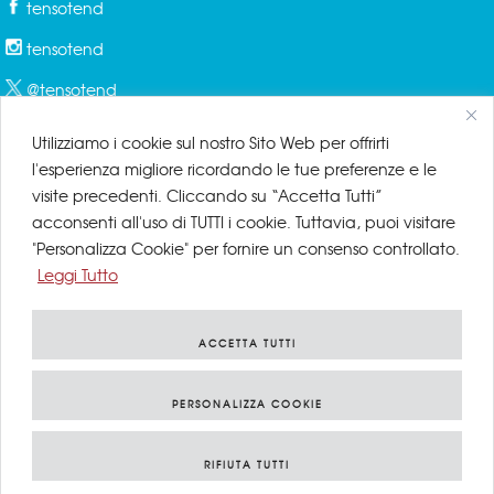
tensotend
tensotend
@tensotend
Utilizziamo i cookie sul nostro Sito Web per offrirti
l'esperienza migliore ricordando le tue preferenze e le
PRIVACY & COOKIES
visite precedenti. Cliccando su “Accetta Tutti”
acconsenti all'uso di TUTTI i cookie. Tuttavia, puoi visitare
Privacy Policy
"Personalizza Cookie" per fornire un consenso controllato.
Leggi Tutto
Cookie Policy
Disclaimer
ACCETTA TUTTI
PERSONALIZZA COOKIE
© Tensotend by Tensotend Srl | P.IVA 06458350961 Reg. Imprese di
RIFIUTA TUTTI