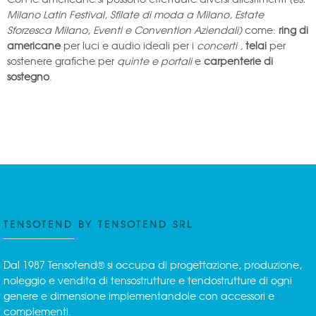
Milano Latin Festival, Sfilate di moda a Milano, Estate
Sforzesca Milano, Eventi e Convention Aziendali)
come:
ring di
americane
per luci e audio ideali per i
concerti ,
telai
per
sostenere grafiche per
quinte e portali
e
carpenterie di
sostegno
.
TENSOTEND BY TENSOTEND SRL
Dal 1987 Tensotend® si occupa di progettazione, produzione,
noleggio e vendita di tensostrutture e tendostrutture di ogni
genere e dimensione implementandole con accessori e
complementi.